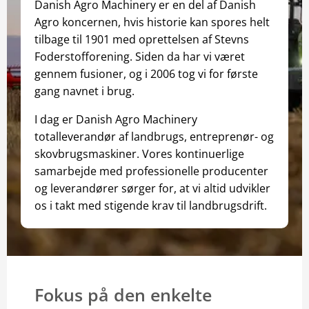
Danish Agro Machinery er en del af Danish
Markedsvej 138
Agro koncernen, hvis historie kan spores helt
9700
Brønderslev
tilbage til 1901 med oprettelsen af Stevns
9633 0305
Foderstofforening. Siden da har vi været
Brønderslev
Vis vej
gennem fusioner, og i 2006 tog vi for første
gang navnet i brug.
Danish Agro Machinery Hvam
I dag er Danish Agro Machinery
Hannerupvej 21
totalleverandør af landbrugs, entreprenør- og
9620
Aalestrup
skovbrugsmaskiner. Vores kontinuerlige
9633 0306
samarbejde med professionelle producenter
Hvam
Vis vej
og leverandører sørger for, at vi altid udvikler
os i takt med stigende krav til landbrugsdrift.
Danish Agro Machinery Kolding
Ambolten 35
6000
Kolding
7552 0466
Fokus på den enkelte
Kolding
Vis vej