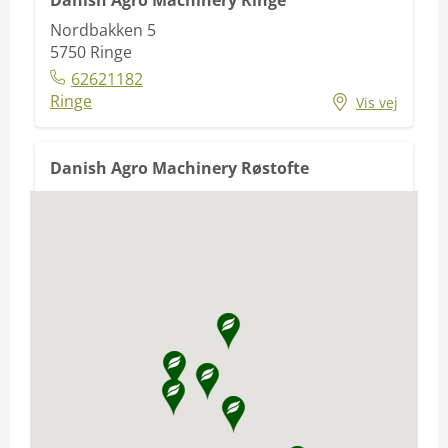
Danish Agro Machinery Ringe
Nordbakken 5
5750
Ringe
62621182
Ringe
Vis vej
Danish Agro Machinery Røstofte
Røstofte Skovvej 1
4735
Mern
55985099
Røstofte
Vis vej
Danish Agro Machinery Mørkøv
Hovedgaden 21
4440
Mørkøv
5927 5016
Mørkøv
Vis vej