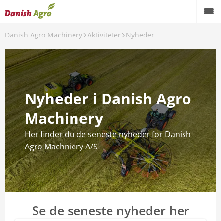
Danish Agro Machinery
Aktiviteter
Nyheder
Tilbage!!
Aktiviteter
Events
Nyheder i Danish Agro
Kampagner
Machinery
Testresultater
Her finder du de seneste nyheder for Danish
Nyheder
Agro Machniery A/S
Se de seneste nyheder her