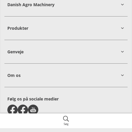
Danish Agro Machinery
9700
Brønderslev
Produkter
Genveje
Om os
Følg os på sociale medier
Søg