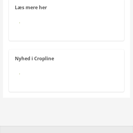
Læs mere her
Danish Agro Machinery styrker
fundamentet for kunder og
medarbejdere
Nyhed i Cropline
Cropline samler nu udbytte-, biomasse-
og jorddata på tværs af alle brands i én
platform.