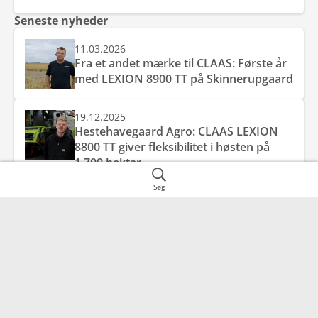
Seneste nyheder
11.03.2026
Fra et andet mærke til CLAAS: Første år
med LEXION 8900 TT på Skinnerupgaard
19.12.2025
Hestehavegaard Agro: CLAAS LEXION
8800 TT giver fleksibilitet i høsten på
1.700 hektar
Søg
03.07.2025
Svenstrup Gods: Stabilitet og kapacitet i
topklasse
Danish Agro Machinery