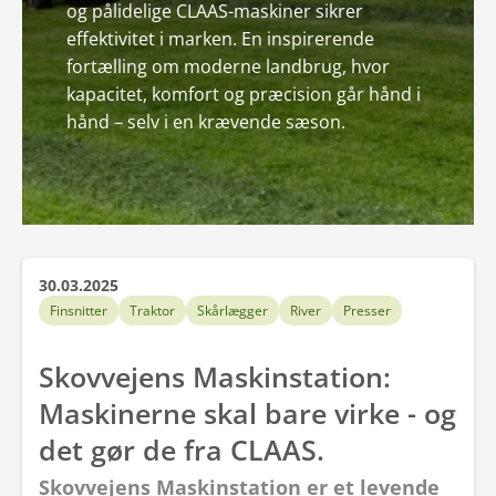
og pålidelige CLAAS-maskiner sikrer
effektivitet i marken. En inspirerende
fortælling om moderne landbrug, hvor
kapacitet, komfort og præcision går hånd i
hånd – selv i en krævende sæson.
30.03.2025
Finsnitter
Traktor
Skårlægger
River
Presser
Skovvejens Maskinstation:
Maskinerne skal bare virke - og
det gør de fra CLAAS.
Skovvejens Maskinstation er et levende