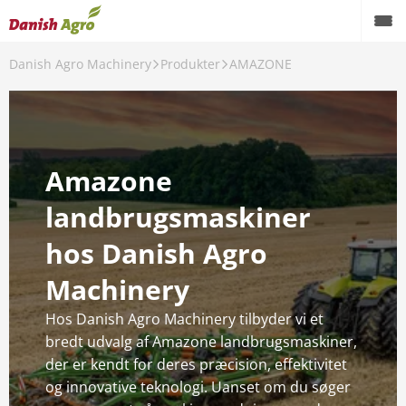
Danish Agro Machinery
Produkter
AMAZONE
Tilbage!!
Produkter
CLAAS
Amazone
Agrifac
landbrugsmaskiner
AGXEED
hos Danish Agro
Vredo
Machinery
VM Loader
Hos Danish Agro Machinery tilbyder vi et
Fliegl
bredt udvalg af Amazone landbrugsmaskiner,
der er kendt for deres præcision, effektivitet
Spearhead
og innovative teknologi. Uanset om du søger