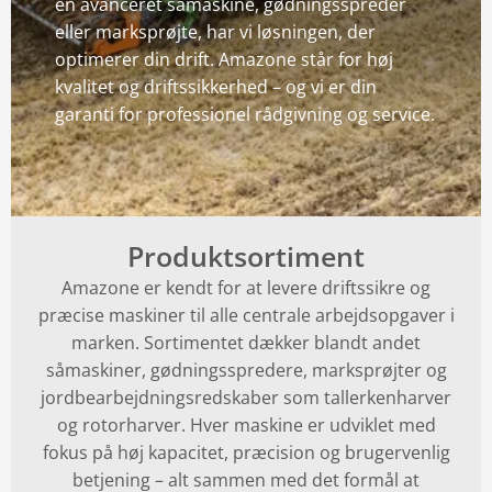
en avanceret såmaskine, gødningsspreder
Kverneland
eller marksprøjte, har vi løsningen, der
optimerer din drift. Amazone står for høj
Köckerling
kvalitet og driftssikkerhed – og vi er din
garanti for professionel rådgivning og service.
Have og Park
AMAZONE
Bednar
Produktsortiment
Amazone er kendt for at levere driftssikre og
præcise maskiner til alle centrale arbejdsopgaver i
marken. Sortimentet dækker blandt andet
såmaskiner, gødningsspredere, marksprøjter og
jordbearbejdningsredskaber som tallerkenharver
og rotorharver. Hver maskine er udviklet med
fokus på høj kapacitet, præcision og brugervenlig
betjening – alt sammen med det formål at