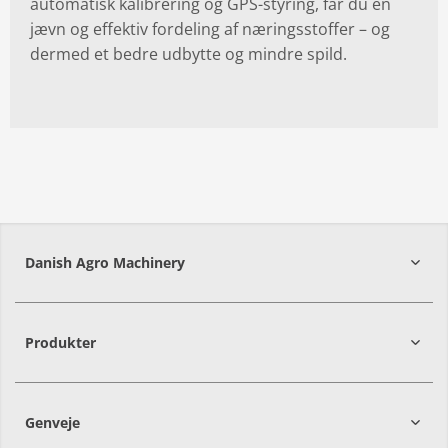
automatisk kalibrering og GPS-styring, får du en
jævn og effektiv fordeling af næringsstoffer – og
dermed et bedre udbytte og mindre spild.
Danish Agro Machinery
9700
Brønderslev
Produkter
Genveje