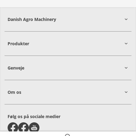
Danish Agro Machinery
9700
Brønderslev
Produkter
Genveje
Om os
Følg os på sociale medier