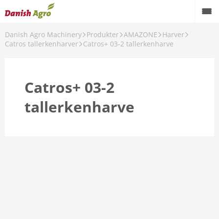
Danish Agro Machinery
Produkter
AMAZONE
Harver
Catros tallerkenharver
Catros+ 03-2 tallerkenharve
Catros+ 03-2
tallerkenharve
arve