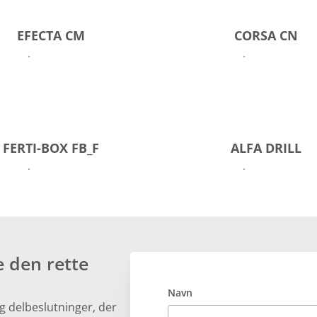
EFECTA CM
CORSA CN
Se mere
Se mere
FERTI-BOX FB_F
ALFA DRILL
Se mere
Se mere
e den rette
Navn
 og delbeslutninger, der