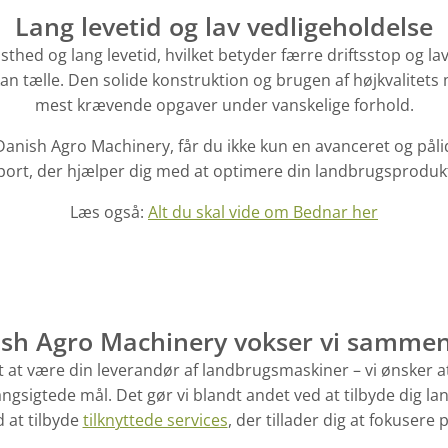
Lang levetid og lav vedligeholdelse
hed og lang levetid, hvilket betyder færre driftsstop og la
an tælle. Den solide konstruktion og brugen af højkvalitets m
mest krævende opgaver under vanskelige forhold.
nish Agro Machinery, får du ikke kun en avanceret og pålid
ort, der hjælper dig med at optimere din landbrugsproduk
Læs også:
Alt du skal vide om Bednar her
sh Agro Machinery vokser vi samme
t at være din leverandør af landbrugsmaskiner – vi ønsker a
ngsigtede mål. Det gør vi blandt andet ved at tilbyde dig 
 at tilbyde
tilknyttede services
, der tillader dig at fokusere 