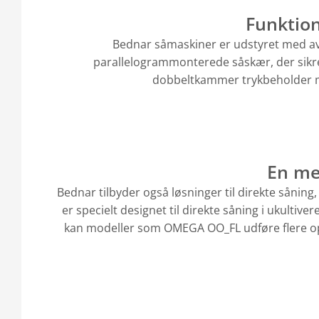
Funktio
Bednar såmaskiner er udstyret med av
parallelogrammonterede såskær, der sikre
dobbeltkammer trykbeholder med
En me
Bednar tilbyder også løsninger til direkte sånin
er specielt designet til direkte såning i ukulti
kan modeller som OMEGA OO_FL udføre flere opga