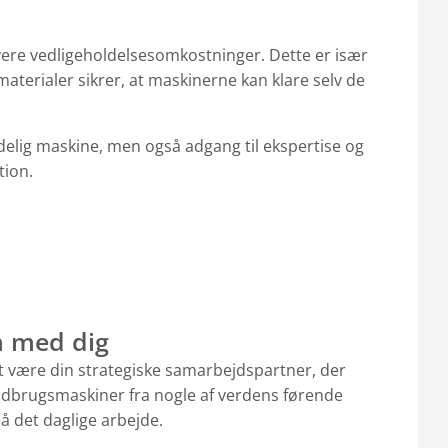
vere vedligeholdelsesomkostninger. Dette er især
aterialer sikrer, at maskinerne kan klare selv de
elig maskine, men også adgang til ekspertise og
tion.
n med dig
t være din strategiske samarbejdspartner, der
landbrugsmaskiner fra nogle af verdens førende
på det daglige arbejde.