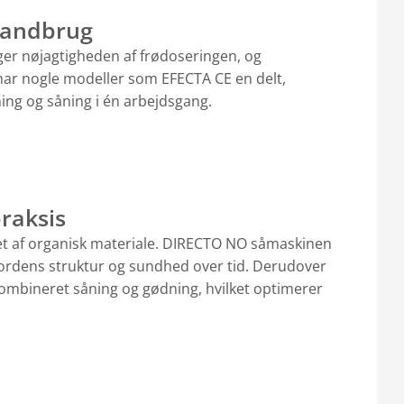
landbrug
er nøjagtigheden af frødoseringen, og
har nogle modeller som EFECTA CE en delt,
ing og såning i én arbejdsgang.
raksis
ldet af organisk materiale. DIRECTO NO såmaskinen
r jordens struktur og sundhed over tid. Derudover
kombineret såning og gødning, hvilket optimerer