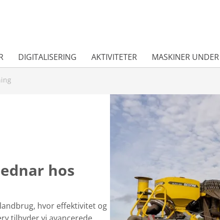
R
DIGITALISERING
AKTIVITETER
MASKINER UNDER
ning
Bednar hos
landbrug, hvor effektivitet og
ry tilbyder vi avancerede