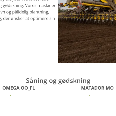
 og gødskning. Vores maskiner
ævn og pålidelig plantning,
, der ønsker at optimere sin
Såning og gødskning
OMEGA OO_FL
MATADOR MO
Se mere
Se mere