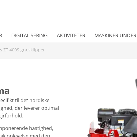
R
DIGITALISERING
AKTIVITETER
MASKINER UNDER
is ZT 400S græsklipper
ima
cifikt til det nordiske
ighed, der leverer optimal
ejrforhold.
imponerende hastighed,
nik oplevelse med den