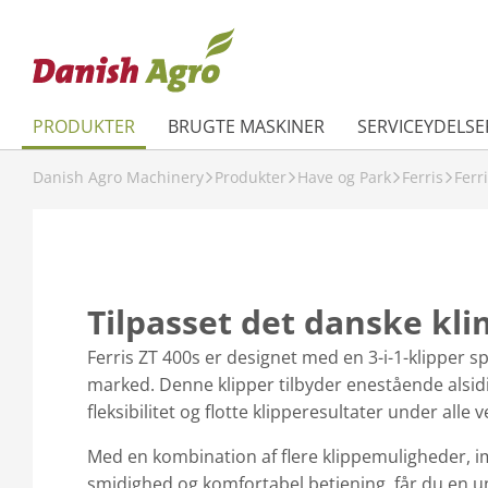
PRODUKTER
BRUGTE MASKINER
SERVICEYDELSE
Danish Agro Machinery
Produkter
Have og Park
Ferris
Ferr
Tilpasset det danske kl
Ferris ZT 400s er designet med en 3-i-1-klipper spe
marked. Denne klipper tilbyder enestående alsid
fleksibilitet og flotte klipperesultater under alle v
Med en kombination af flere klippemuligheder, 
smidighed og komfortabel betjening, får du en u