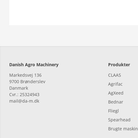
Danish Agro Machinery
Produkter
Markedsvej 136
CLAAS
9700
Brønderslev
Agrifac
Danmark
AgXeed
Cvr.: 25324943
mail@da-m.dk
Bednar
Fliegl
Spearhead
Brugte maskin