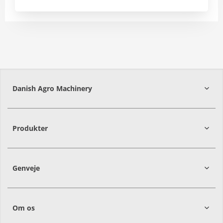
Danish Agro Machinery
9700
Brønderslev
Produkter
Genveje
Om os