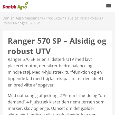
Danish Agro Machinery
Produkter
Have og Park
Polaris
!
Polaris Ranger 570 SP
 Park
Ranger 570 SP – Alsidig og
æneklippere
robust UTV
skaber
Ranger 570 SP er en slidstærk UTV med lavt
en
placeret motor, der sikrer bedre balance og
mindre støj. Med 4-hjulstræk, turf-funktion og en
tippende lad med høj lastekapacitet er den ideel til
en bred vifte af opgaver.
rna
Med uafhængig affjedring, 279 mm frihøjde og ”on-
demand” 4-hjulstræk klarer den nemt terræn som
ty
marker, skov og enge. Uanset om det gælder
vildtpleje, landbrug eller parkarbejde, kan den