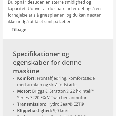
Du opnår desuden en større smidighed og
kapacitet. Udover at du spare tid er det også en
fornøjelse at slå græsplænen, og du kan næsten
ikke undgå at få et smil på læben.
Tilbage
Specifikationer og
egenskaber for denne
maskine
Komfort:
Frontaffjedring, komfortsæde
med armlæn og skrå fodstøtte
Motor:
Briggs & Stratton® 22 hk Intek™
Series 7220 EXi V-Twin benzinmotor
Transmission:
HydroGear® EZT®
Klippehastighed:
9,0 km/t