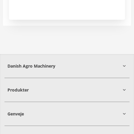
Danish Agro Machinery
9700
Brønderslev
Produkter
Genveje