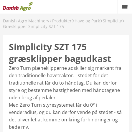
Danish Agro Machinery
Produkter
Have og Park
Simplicity
Græsklipper Simplicity SZT 175
ark
Simplicity SZT 175
eklippere
græsklipper bagudkast
aber
Zero Turn plæneklipperne adskiller sig markant fra
den traditionelle havetraktor. I stedet for det
traditionelle rat får du to håndtag. Du kan derfor
styre og bestemme hastigheden med håndtagene
uden brug af pedaler.
a
Med Zero Turn styresystemet får du 0° i
venderadius, og du kan derfor vende på stedet - så
det bliver let at komme omkring forhindringer og
bede mv.