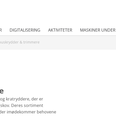
R
DIGITALISERING
AKTIVITETER
MASKINER UNDER
 buskrydder & trimmere
e
og kratryddere, der er
g skov. Deres sortiment
er, der imødekommer behovene