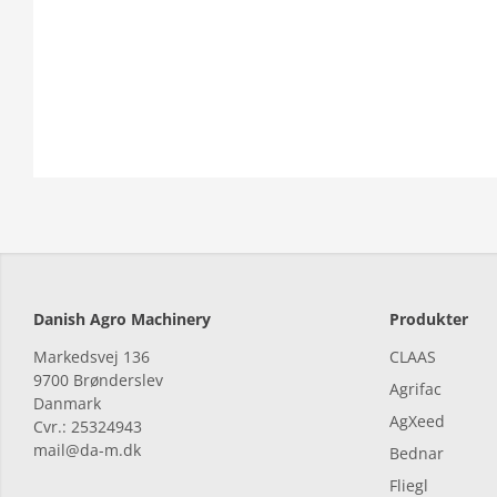
Danish Agro Machinery
Produkter
Markedsvej 136
CLAAS
9700
Brønderslev
Agrifac
Danmark
AgXeed
Cvr.: 25324943
mail@da-m.dk
Bednar
Fliegl