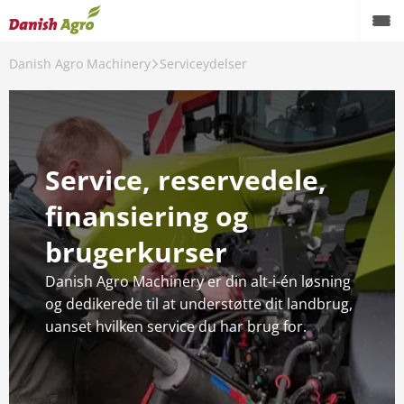
Danish Agro Machinery
Serviceydelser
Produkter
Brugte maskiner
Serviceydelser
Service, reservedele,
Digitalisering
finansiering og
Aktiviteter
brugerkurser
Maskiner Under Broen 2026
Danish Agro Machinery er din alt-i-én løsning
og dedikerede til at understøtte dit landbrug,
Afdelinger
uanset hvilken service du har brug for.
Karriere
Kundeudtalelser