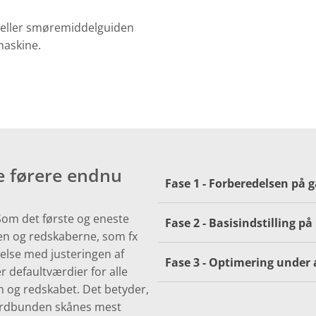
n eller smøremiddelguiden
maskine.
e førere endnu
Fase 1 - Forberedelsen på 
Som det første og eneste
Fase 2 - Basisindstilling p
en og redskaberne, som fx
delse med justeringen af
Fase 3 - Optimering under 
 defaultværdier for alle
en og redskabet. Det betyder,
jordbunden skånes mest