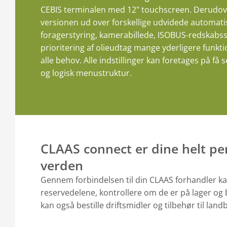
CEBIS terminalen med 12" touchscreen. Derudov
versionen ud over forskellige udvidede automat
foragerstyring, kamerabillede, ISOBUS-redskabsst
prioritering af olieudtag mange yderligere funkt
alle behov. Alle indstillinger kan foretages på f
og logisk menustruktur.
CLAAS connect er dine helt pe
verden
Gennem forbindelsen til din CLAAS forhandler kan
reservedelene, kontrollere om de er på lager og 
kan også bestille driftsmidler og tilbehør til land