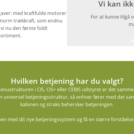
Vi kan ik
pgaver: med kraftfulde motorer
For at kunne tilgå 
 enorm trækkraft, som endnu
ma
i nu den første fuldt
sortiment.
Åb
Hvilken betjening har du valgt?
enustrukturen i CIS, CIS+ eller CEBIS udstyret er det samme 
n universel betjeningsstruktur, så enhver fører med det sa
kabinen og straks behersker betjeningen.
oen med dit nye betjeningssystem og få en større forståelse 