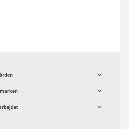
gården
å marken
arbejdet