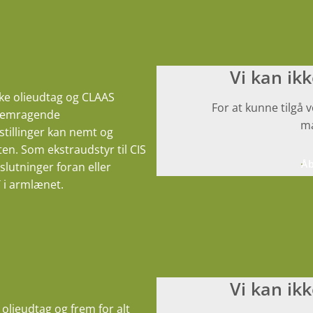
Vi kan ik
ke olieudtag og CLAAS
For at kunne tilgå 
fremragende
ma
stillinger kan nemt og
n. Som ekstraudstyr til CIS
Åb
lslutninger foran eller
 i armlænet.
Vi kan ik
olieudtag og frem for alt