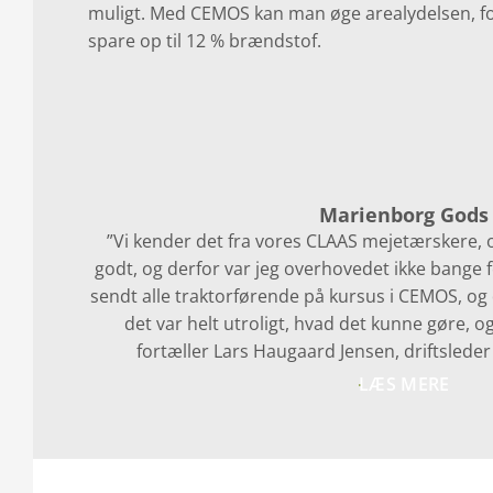
muligt. Med CEMOS kan man øge arealydelsen, fo
spare op til 12 % brændstof.
Marienborg Gods
”Vi kender det fra vores CLAAS mejetærskere, o
godt, og derfor var jeg overhovedet ikke bange f
sendt alle traktorførende på kursus i CEMOS, og 
det var helt utroligt, hvad det kunne gøre, o
fortæller Lars Haugaard Jensen, driftsled
LÆS MERE