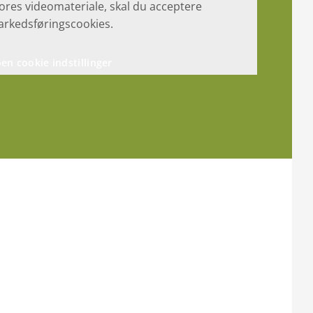
vores videomateriale, skal du acceptere
rkedsføringscookies.
en cookie indstillinger