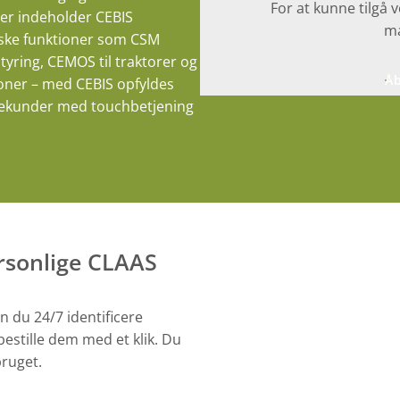
For at kunne tilgå 
er indeholder CEBIS
ma
iske funktioner som CSM
yring, CEMOS til traktorer og
Åb
ioner – med CEBIS opfyldes
å sekunder med touchbetjening
rsonlige CLAAS
 du 24/7 identificere
bestille dem med et klik. Du
bruget.